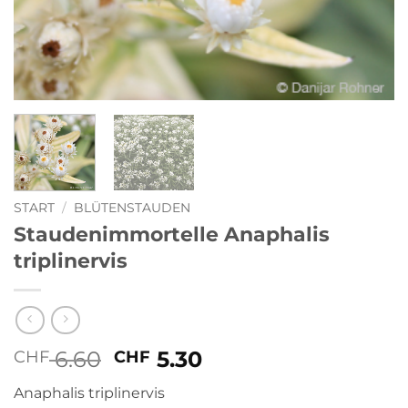
START
/
BLÜTENSTAUDEN
Staudenimmortelle Anaphalis
triplinervis
Ursprünglicher
Aktueller
6.60
5.30
CHF
CHF
Preis
Preis
Anaphalis triplinervis
war:
ist: