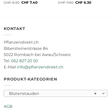
Ursprünglicher
Aktueller
Ursprünglicher
Aktueller
CHF
9.30
CHF
7.40
CHF
7.90
CHF
6.30
Preis
Preis
Preis
Preis
war:
ist:
war:
ist:
CHF 9.30
CHF 7.40.
CHF 7.90
CHF 6.30.
KONTAKT
Pflanzendirekt.ch
Bibersteinerstrasse 84
5022 Rombach bei Aarau/Schweiz
Tel.
062 827 20 50
E-Mail
info@pflanzendirekt.ch
PRODUKT-KATEGORIEN
Blütenstauden
×
AGB