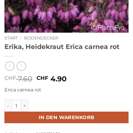
START
/
BODENDECKER
Erika, Heidekraut Erica carnea rot
Ursprünglicher
Aktueller
7.60
4.90
CHF
CHF
Preis
Preis
Erica carnea rot
war:
ist:
CHF 7.60
CHF 4.90.
Erika, Heidekraut Erica carnea rot Menge
IN DEN WARENKORB