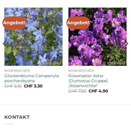
Angebot!
Angebot!
BODENDECKER
BODENDECKER
Glockenblume Campanula
Kissenaster Aster
poscharskyana
(Dumosus-Gruppe)
‚Rosenwichtel‘
Ursprünglicher
Aktueller
CHF
5.10
CHF
3.30
Preis
Preis
Ursprünglicher
Aktueller
CHF
7.50
CHF
4.90
war:
ist:
Preis
Preis
CHF 5.10
CHF 3.30.
war:
ist:
CHF 7.50
CHF 4.90.
KONTAKT