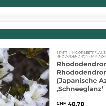
START
/
MOORBEETPFLANZ
RHODODENDRON (JAP. AZA
Rhododendron
Rhododendro
(Japanische A
‚Schneeglanz‘
40.70
CHF