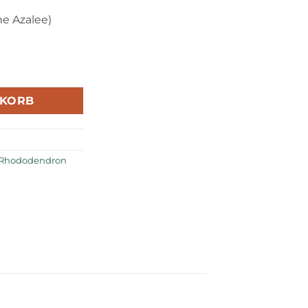
e Azalee)
odendron (Japanische Azalee) 'Schneeglanz' Menge
NKORB
Rhododendron