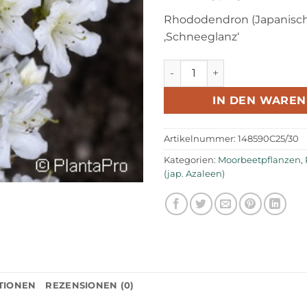
Rhododendron (Japanisch
‚Schneeglanz‘
Rhododendron, Azalee Rhod
IN DEN WARE
Artikelnummer:
148590C25/30
Kategorien:
Moorbeetpflanzen
,
(jap. Azaleen)
TIONEN
REZENSIONEN (0)