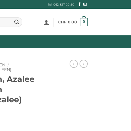
Tel. 062 827 20 50
0
CHF
0.00
EN
/
LEEN)
, Azalee
n
zalee)