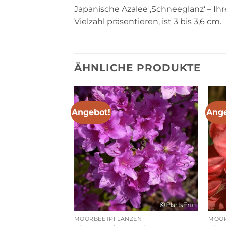
Japanische Azalee ‚Schneeglanz‘ – Ihr
Vielzahl präsentieren, ist 3 bis 3,6 cm.
ÄHNLICHE PRODUKTE
Angebot!
Ange
EN
MOORBEETPFLANZEN
MOOR